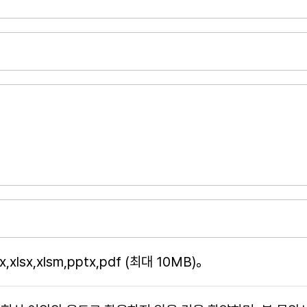
x,xlsx,xlsm,pptx,pdf (
최대
10MB)。